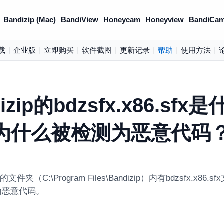
Bandizip (Mac)
BandiView
Honeycam
Honeyview
BandiCam
载
|
企业版
|
立即购买
|
软件截图
|
更新记录
|
帮助
|
使用方法
|
izip的bdzsfx.x86.sfx
为什么被检测为恶意代码
p的文件夹（C:\Program Files\Bandizip）内有bdzsfx.x8
为恶意代码。