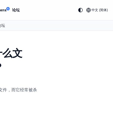
N
era
论坛
中文 (简体)
论坛
是什么文
？
6.sfx文件，而它经常被杀