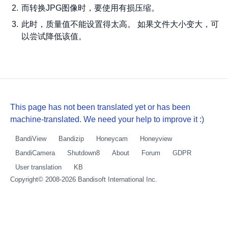
而转换JPG图像时，要使用有损压缩。
此时，质量值不能设置得太高。 如果文件大小变大，可
以尝试降低该值。
This page has not been translated yet or has been
machine-translated. We need your help to improve it :)
BandiView
Bandizip
Honeycam
Honeyview
BandiCamera
Shutdown8
About
Forum
GDPR
User translation
KB
Copyright© 2008-2026
Bandisoft International Inc.