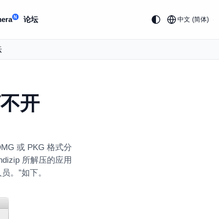
N
era
论坛
中文 (简体)
坛
打不开
MG 或 PKG 格式分
izip 所解压的应用
员。”如下。